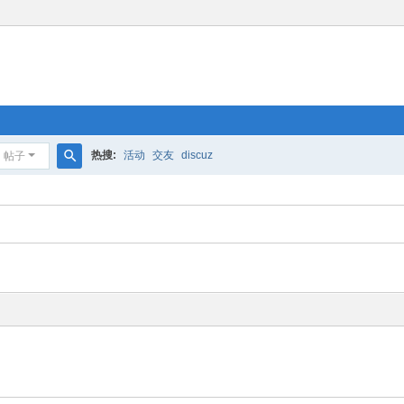
热搜:
活动
交友
discuz
帖子
搜
索