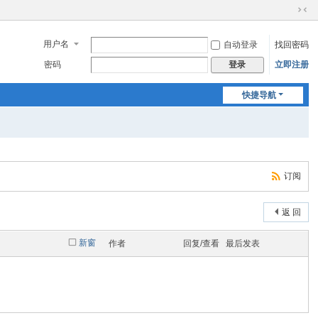
切
换
用户名
自动登录
找回密码
到
窄
密码
立即注册
登录
版
快捷导航
订阅
返 回
新窗
作者
回复/查看
最后发表