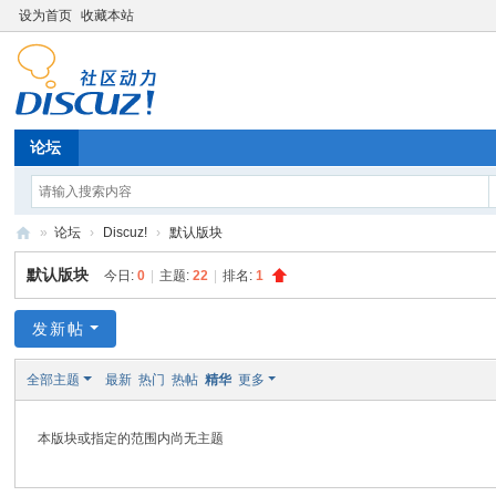
设为首页
收藏本站
论坛
»
论坛
›
Discuz!
›
默认版块
Di
默认版块
今日:
0
|
主题:
22
|
排名:
1
sc
uz
发新帖
!
全部主题
最新
热门
热帖
精华
更多
B
oa
本版块或指定的范围内尚无主题
rd