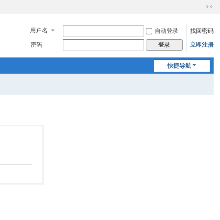
切
换
用户名
自动登录
找回密码
到
窄
密码
立即注册
登录
版
快捷导航