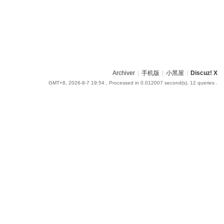
Archiver
|
手机版
|
小黑屋
|
Discuz! X
GMT+8, 2026-8-7 19:54
, Processed in 0.012007 second(s), 12 queries .