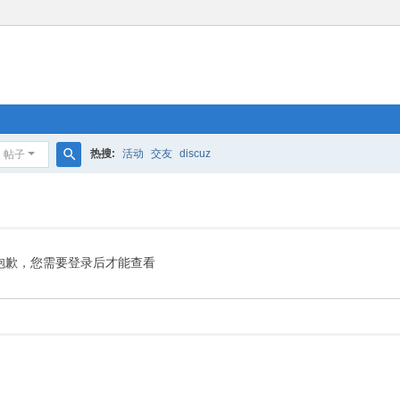
热搜:
活动
交友
discuz
帖子
搜
索
抱歉，您需要登录后才能查看