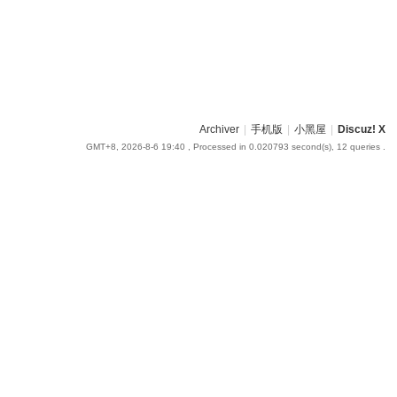
Archiver
|
手机版
|
小黑屋
|
Discuz! X
GMT+8, 2026-8-6 19:40
, Processed in 0.020793 second(s), 12 queries .