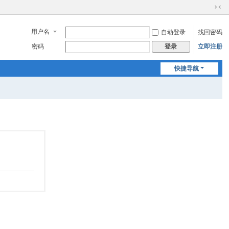
切
换
用户名
自动登录
找回密码
到
窄
密码
立即注册
登录
版
快捷导航