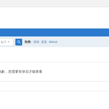
热搜:
活动
交友
discuz
帖子
搜
索
抱歉，您需要登录后才能查看