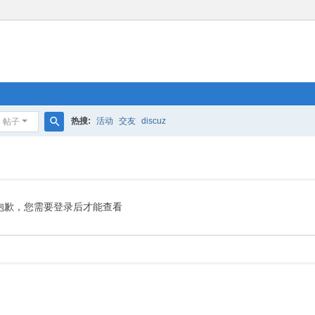
热搜:
活动
交友
discuz
帖子
搜
索
抱歉，您需要登录后才能查看