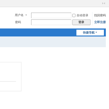
切
换
用户名
自动登录
找回密码
到
窄
密码
立即注册
登录
版
快捷导航