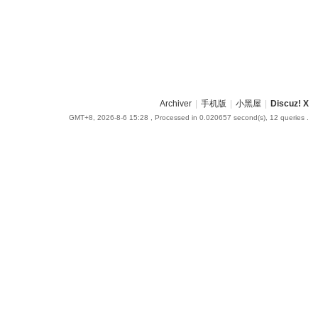
Archiver
|
手机版
|
小黑屋
|
Discuz! X
GMT+8, 2026-8-6 15:28
, Processed in 0.020657 second(s), 12 queries .