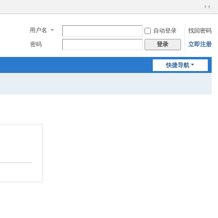
切
换
用户名
自动登录
找回密码
到
窄
密码
立即注册
登录
版
快捷导航